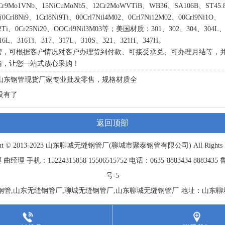
Cr9Mo1VNb、15NiCuMoNb5、12Cr2MoWVTiB、WB36、SA106B、ST45
l8Ni9、1Crl8Ni9Ti、00Crl7Nil4M02、0Crl7Ni12M02、00Crl9Ni1O、
M02Ti、0Cr25Ni20、OOCrl9Nil3M03等；美国材质：301、302、304、304L
16L、316Ti、317、317L、310S、321、321H、347H。
营，可根据客户情况对客户办理货到付款、可接受承兑、可办理月结等，
输，让您一站式放心采购！
山东钢管现货厂家专业批发零售，规格材质全
没有了
返回顶部
ght © 2013-2023 山东聊城
无缝钢管
厂(聊城市聚泰钢管有限公司) All Rights Re
 手机：15224315858 15506515752 电话：0635-8883434 8883435
鲁
号-5
钢管,山东无缝钢管厂,聊城无缝钢管厂,山东聊城无缝钢管厂 地址：山东