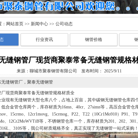
置：
网站首页
>>
新闻中心
>> 公司动态
态
行业资讯
钢管价格
无缝钢管厂现货商聚泰常备无缝钢管规格
来源：
聊城市聚泰钢管有限公司
发布时间： 2025/9/11
东无缝钢管厂，聚泰无缝钢管
管厂
现货商聚泰常备无缝钢管规格材质全
企业现有无缝钢管大型仓库八个，占地上百亩，其中碳钢无缝钢管仓库四
#，低合金管仓库两个，库存材质为16mn、40cr、27simn等，高压合金管
ov、15crmo、12cr1movg、15crmog、P22、T22（10Cr1Mo910）P91、T
r9Mo、12Cr2MoWVTiB等，不锈钢管仓库一个，库存材质为201、202、301、
21、316L、310S等，我公司材质规格齐全，真正实现了无缝钢管一站式采购