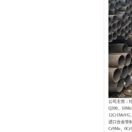
公司主营：结构用
Q390、10M
12Cr1MoV
进口合金管材质：
Cr9Mo、0C