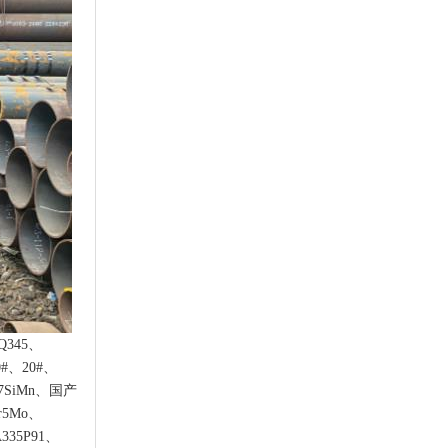
Q345、
0#、20#、
27SiMn、国产
r5Mo、
335P91、