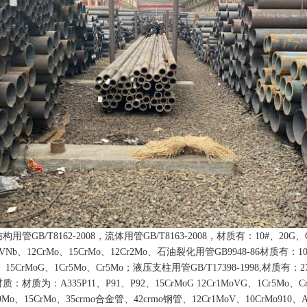
管GB/T8162-2008，流体用管GB/T8163-2008，材质有：10#、20G、
oVNb、12CrMo、15CrMo、12Cr2Mo、石油裂化用管GB9948-86材质有：1
G、15CrMoG、1Cr5Mo、Cr5Mo；液压支柱用管GB/T17398-1998,材质有：
材质为：A335P11、P91、P92、15CrMoG 12Cr1MoVG、1Cr5Mo、C
r9Mo、15CrMo、35crmo合金管、42crmo钢管、12Cr1MoV、10CrMo910、A