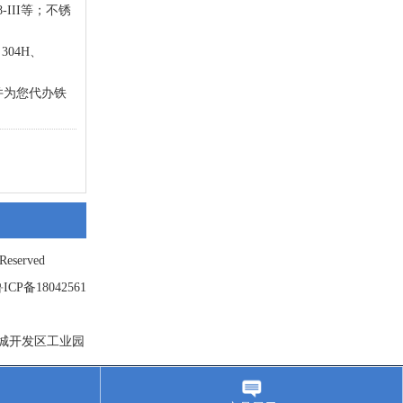
.8-III等；不锈
、304H、
并为您代办铁
served
ICP备18042561
聊城开发区工业园