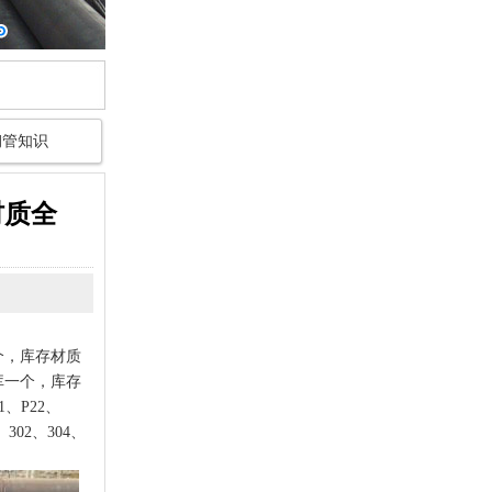
钢管知识
材质全
个，库存材质
仓库一个，库存
91、P22、
302、304、
！