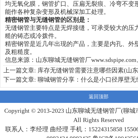
均无氧化膜，钢管扩口、压扁无裂痕、冷弯不变
能作各种复杂变形及机械深加工处理。
精密钢管与无缝钢管的
区别是：
无缝钢管
主要特点是无焊接缝，可承受较大的压
糙的铸态或冷拨件。
精密钢管是近几年出现的产品，主要是内孔、外
及粗糙度。
信息来源：山东聊城无缝钢管厂
www.sdspipe.com
上一篇文章:
库存无缝钢管需要注意哪些因素(山东
下一篇文章:
聊城钢管分享：什么是小口径厚壁无
返回顶部
Copyright © 2013-2023 山东聊城
无缝钢管
厂(聊城
All Rights Reserved
联系人：李经理 曲经理 手机：15224315858 155065